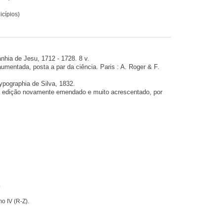
icípios)
nhia de Jesu, 1712 - 1728. 8 v.
mentada, posta a par da ciência. Paris : A. Roger & F.
Typographia de Silva, 1832.
da edição novamente emendado e muito acrescentado, por
.
mo IV (R-Z).