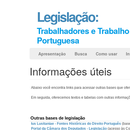
Pular
Legislação:
para
o
conteúdo
Trabalhadores e Trabalho 
principal
Portuguesa
Apresentação
Busca
Como usar
I
Legislação
Informações úteis
Abaixo você encontra links para acessar outras bases que ofer
Em seguida, oferecemos textos e tabelas com outras informaçõe
Outras bases de legislação
Ius Lusitaniae - Fontes Históricas do Direito Português
(base
Portal da Câmara dos Deputados - Legislação
(acesso às Co