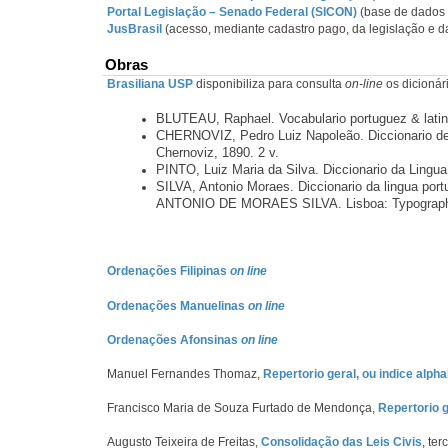
Portal Legislação – Senado Federal (SICON)
(base de dados 
JusBrasil
(acesso, mediante cadastro pago, da legislação e da 
Obras
Brasiliana USP
disponibiliza para consulta
on-line
os dicionári
BLUTEAU, Raphael. Vocabulario portuguez & latino:
CHERNOVIZ, Pedro Luiz Napoleão. Diccionario de m
Chernoviz, 1890. 2 v.
PINTO, Luiz Maria da Silva. Diccionario da Lingua 
SILVA, Antonio Moraes. Diccionario da lingua po
ANTONIO DE MORAES SILVA. Lisboa: Typographi
Ordenações Filipinas
on line
Ordenações Manuelinas
on line
Ordenações Afonsinas
on line
Manuel Fernandes Thomaz,
Repertorio geral, ou indice alph
Francisco Maria de Souza Furtado de Mendonça,
Repertorio g
Augusto Teixeira de Freitas,
Consolidação das Leis Civis
, ter