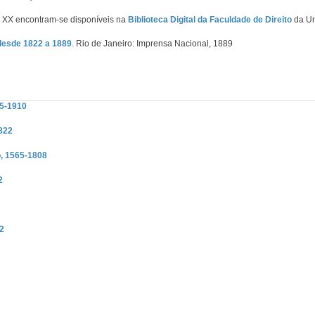
 e XX encontram-se disponíveis na
Biblioteca Digital da Faculdade de Direito
da Un
desde 1822 a 1889
. Rio de Janeiro: Imprensa Nacional, 1889
95-1910
1822
o, 1565-1808
2
22