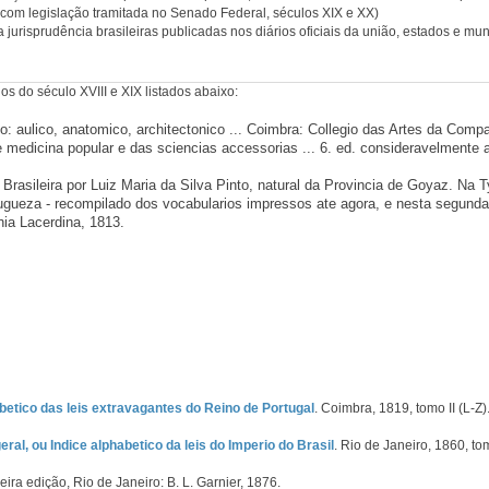
com legislação tramitada no Senado Federal, séculos XIX e XX)
jurisprudência brasileiras publicadas nos diários oficiais da união, estados e mun
os do século XVIII e XIX listados abaixo:
 aulico, anatomico, architectonico ... Coimbra: Collegio das Artes da Compa
edicina popular e das sciencias accessorias ... 6. ed. consideravelmente au
Brasileira por Luiz Maria da Silva Pinto, natural da Provincia de Goyaz. Na 
rtugueza - recompilado dos vocabularios impressos ate agora, e nesta segun
a Lacerdina, 1813.
abetico das leis extravagantes do Reino de Portugal
. Coimbra, 1819, tomo II (L-Z)
eral, ou Indice alphabetico da leis do Imperio do Brasil
. Rio de Janeiro, 1860, to
ceira edição, Rio de Janeiro: B. L. Garnier, 1876.